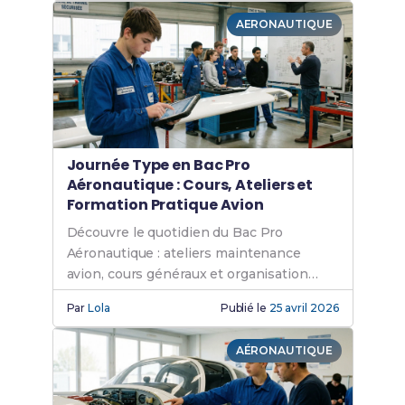
formation continue
, le
contrat d'apprentissage
, le
AERONAUTIQUE
CPF
, l'organisme
France Travail
, le
plan de
licenciement
ou encore des
aides régionales
spécifiques
.
Journée Type en Bac Pro
Aéronautique : Cours, Ateliers et
Formation Pratique Avion
Découvre le quotidien du Bac Pro
Aéronautique : ateliers maintenance
avion, cours généraux et organisation
pédagogique pour ta carrière
Par
Lola
Publié le
25 avril 2026
aéronautique.
AÉRONAUTIQUE