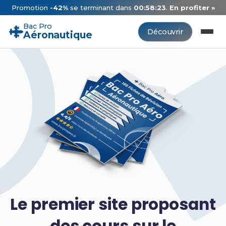
Promotion
-42%
se terminant dans
00:58:22
.
En profiter »
Bac Pro
Découvrir
Aéronautique
Le premier site proposant
des cours sur le