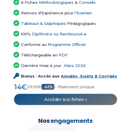
6 Fiches
Méthodologiques
&
Conseils
Retours d'Expérience pour
l'Examen
Tableaux & Graphiques
Pédagogiques
100%
Diplômé•e ou Remboursé•e
Conforme au
Programme Officiel
Téléchargeable en
PDF
Dernière mise à jour :
Mars 2026
Bonus : Accès aux
Annales, Sujets & Corrigés
14€
23,99€
– Paiement unique
-42%
Accéder aux fiches »
Nos
engagements