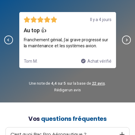
jours
23 juillet
Peut mieux faire
st
sur
Bonne formation global, mais certains
Ave
modules sont un peu survolés pour la
stag
pratique.
ifié
Axel M.
Achat vérifié
Maë
Une note de
4,4
sur
5
sur la base de
22 avis
.
Rédiger un avis
Vos
questions fréquentes
C'est quoi Bac Pro Aéronautique ?