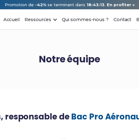
Promotion de
-42%
se terminant dans
18:43:13
.
En profiter »
Accueil
Ressources
Qui sommes-nous ?
Contact
B
Notre équipe
s
, responsable de
Bac Pro Aérona