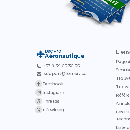
Bac Pro
Liens
Aéronautique
Page d
+33 9 39 03 36 55
Simula
support@formav.co
Trouve
Facebook
Trouve
Instagram
Référen
Threads
Annale
X (Twitter)
Les Ba
Techn
Liste 