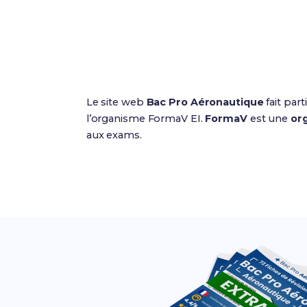
Le site web
Bac Pro Aéronautique
fait part
l’organisme FormaV EI.
FormaV
est une
org
aux exams.