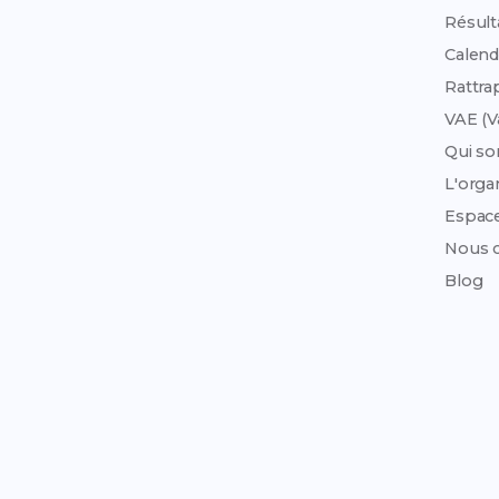
Résult
Calend
Rattra
VAE (V
Qui s
L'org
Espac
Nous c
Blog