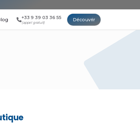
+33 9 39 03 36 55
log
Découvrir
(appel gratuit)
utique