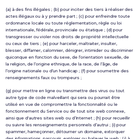
(a) à des fins illégales ; (b) pour inciter des tiers à réaliser des
actes illégaux ou à y prendre part ; (c) pour enfreindre toute
ordonnance locale ou toute réglementation, règle ou loi
internationale, fédérale, provinciale ou étatique ; (d) pour
transgresser ou violer nos droits de propriété intellectuelle
ou ceux de tiers ; (e) pour harceler, maltraiter, insulter,
blesser, diffamer, calomnier, dénigrer, intimider ou discriminer
quiconque en fonction du sexe, de l’orientation sexuelle, de
la religion, de l’origine ethnique, de la race, de l’âge, de
l’origine nationale ou d’un handicap ; (f) pour soumettre des
renseignements faux ou trompeurs ;
(g) pour mettre en ligne ou transmettre des virus ou tout
autre type de code malveillant qui sera ou pourrait être
utilisé en vue de compromettre la fonctionnalité ou le
fonctionnement du Service ou de tout site web connexe,
ainsi que d'autres sites web ou d’Internet ; (h) pour recueillir
ou suivre les renseignements personnels d’autrui ; (i) pour
spammer, hameçonner, détourner un domaine, extorquer
des informations, parcourir, explorer ou balayer le web ; (j) à