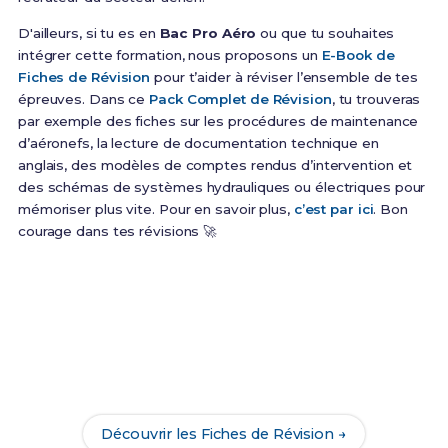
D'ailleurs, si tu es en
Bac Pro Aéro
ou que tu souhaites
intégrer cette formation, nous proposons un
E-Book de
Fiches de Révision
pour t’aider à réviser l’ensemble de tes
épreuves. Dans ce
Pack Complet de Révision
, tu trouveras
par exemple des fiches sur les procédures de maintenance
d’aéronefs, la lecture de documentation technique en
anglais, des modèles de comptes rendus d’intervention et
des schémas de systèmes hydrauliques ou électriques pour
mémoriser plus vite. Pour en savoir plus,
c’est par ici
. Bon
courage dans tes révisions 🚀
Prêt(e) à réussir ton examen ?
Révise efficacement avec nos
195 Fiches de
Révision
pour le Bac Pro Aéronautique et maximise
tes chances de réussite !
Découvrir les Fiches de Révision →