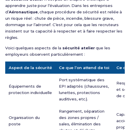
apprendre juste pour l’évaluation. Dans les entreprises
d’
Aéronautique
, chaque procédure de sécurité est reliée à
un risque réel : chute de pièce, incendie, blessure grave,
dommage sur l’aéronef. C’est pour cela que les recruteurs
insistent sur ta capacité à respecter et à faire respecter les
règles.
Voici quelques aspects de la
sécurité atelier
que les
employeurs observent particulièrement :
Aspect de la sécurité
Ce que l’on attend de toi
Ce que
Port systématique des
Respec
Équipements de
EPI adaptés (chaussures,
et souc
protection individuelle
lunettes, protections
de cell
auditives, etc.).
Rangement, séparation
Capacit
Organisation du
des zones propres /
acciden
poste
sales, élimination des
propre