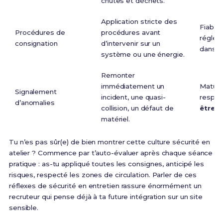
chutes et déchets.
Application stricte des
Fiabili
Procédures de
procédures avant
réglem
consignation
d’intervenir sur un
dans l’
système ou une énergie.
Remonter
immédiatement un
Maturi
Signalement
incident, une quasi-
respon
d’anomalies
collision, un défaut de
être
pr
matériel.
Tu n’es pas sûr(e) de bien montrer cette culture sécurité en
atelier ? Commence par t’auto-évaluer après chaque séance
pratique : as-tu appliqué toutes les consignes, anticipé les
risques, respecté les zones de circulation. Parler de ces
réflexes de sécurité en entretien rassure énormément un
recruteur qui pense déjà à ta future intégration sur un site
sensible.