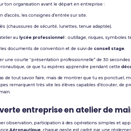
r ton organisation avant le départ en entreprise :
lan d’accès, les consignes d’entrée sur site.
s (chaussures de sécurité, lunettes, tenue adaptée).
atelier au
lycée professionnel
: outillage, risques, symboles 
 les documents de convention et de suivi de
conseil stage
.
er une courte “présentation professionnelle” de 30 secondes : q
aéronautique, ce que tu espères apprendre pendant cette
déc
pas de tout savoir faire, mais de montrer que tu es ponctuel, m
uipes remarquent très vite les élèves capables d’écouter, de p
main.
verte entreprise en atelier de m
er observation, participation à des opérations simples et ap
nance
Aéronautique
, chaque geste est cadré par une réglemen