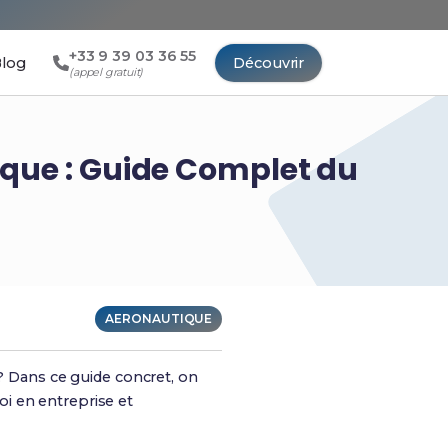
+33 9 39 03 36 55
log
Découvrir
(appel gratuit)
ique : Guide Complet du
AERONAUTIQUE
 ? Dans ce guide concret, on
oi en entreprise et