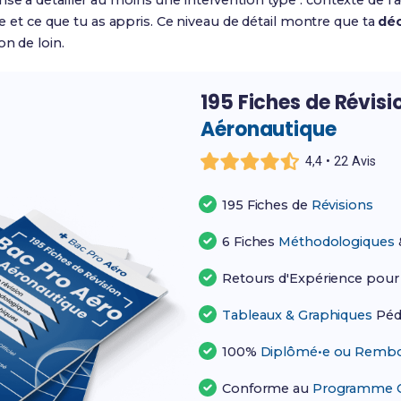
se à détailler au moins une intervention type : contexte de l’
ire et ce que tu as appris. Ce niveau de détail montre que ta
déc
on de loin.
195 Fiches de Révisi
Aéronautique
4,4 • 22 Avis
195 Fiches de
Révisions
6 Fiches
Méthodologiques
Retours d'Expérience pou
Tableaux & Graphiques
Péd
100%
Diplômé•e ou Rembo
Conforme au
Programme Of