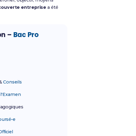
aéronef, objectif, moyens
ouverte entreprise
a été
on –
Bac Pro
&
Conseils
r
l'Examen
agogiques
ursé•e
ficiel