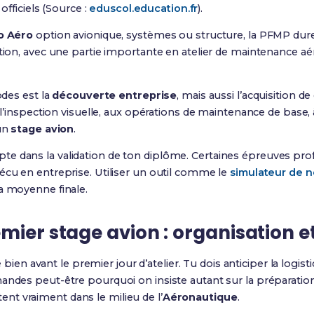
 officiels (Source :
eduscol.education.fr
).
o Aéro
option avionique, systèmes ou structure, la PFMP du
ation, avec une partie importante en atelier de maintenance aé
odes est la
découverte entreprise
, mais aussi l’acquisition d
à l’inspection visuelle, aux opérations de maintenance de base, à
 un
stage avion
.
e dans la validation de ton diplôme. Certaines épreuves pro
écu en entreprise. Utiliser un outil comme le
simulateur de n
a moyenne finale.
mier stage avion : organisation et
 avant le premier jour d’atelier. Tu dois anticiper la logist
mandes peut-être pourquoi on insiste autant sur la préparati
t vraiment dans le milieu de l’
Aéronautique
.