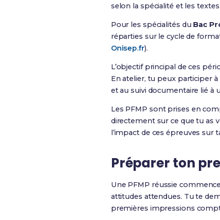
selon la spécialité et les textes
Pour les spécialités du
Bac Pr
réparties sur le cycle de form
Onisep.fr
).
L’objectif principal de ces péri
En atelier, tu peux participer 
et au suivi documentaire lié à
Les PFMP sont prises en compt
directement sur ce que tu as v
l’impact de ces épreuves sur t
Préparer ton pre
Une PFMP réussie commence bien
attitudes attendues. Tu te de
premières impressions compten