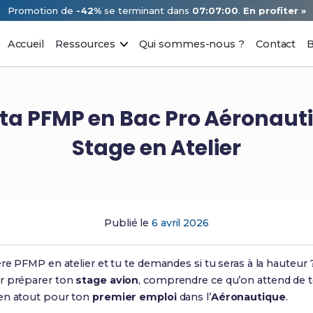
Promotion de
-42%
se terminant dans
07:06:59
.
En profiter »
Accueil
Ressources
Qui sommes-nous ?
Contact
B
r ta PFMP en Bac Pro Aéronaut
Stage en Atelier
Publié le
6 avril 2026
ère PFMP en atelier et tu te demandes si tu seras à la hauteur
ur préparer ton
stage avion
, comprendre ce qu’on attend de t
 en atout pour ton
premier emploi
dans l’
Aéronautique
.