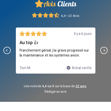
Avis
Clients
4,4 • 22 Avis
août
Il y a 6 jours
Au top 👍
Peu
Franchement génial, j’ai grave progressé sur
Bon
la maintenance et les systèmes avion.
mod
pra
ifié
Tom M.
Achat vérifié
Axe
Une note de
4,4
sur
5
sur la base de
22 avis
.
Rédiger un avis