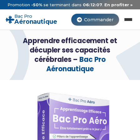
Promotion
-50%
se terminant dans
06:12:06
.
En profiter »
Bac Pro
Commander
Aéronautique
Apprendre efficacement et
décupler ses capacités
cérébrales –
Bac Pro
Aéronautique