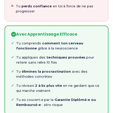
Tu
perds confiance
en toi à force de ne pas
progresser
Avec Apprentissage Efficace
Tu comprends
comment ton cerveau
fonctionne
grâce à la neuroscience
Tu appliques des
techniques prouvées
pour
retenir sans relire 10 fois
Tu
élimines la procrastination
avec des
méthodes concrètes
Tu révises
2 à 5x plus vite
en ne gardant que ce
qui marche vraiment
Tu es couvert•e par la
Garantie Diplômé•e ou
Remboursé•e
: zéro risque