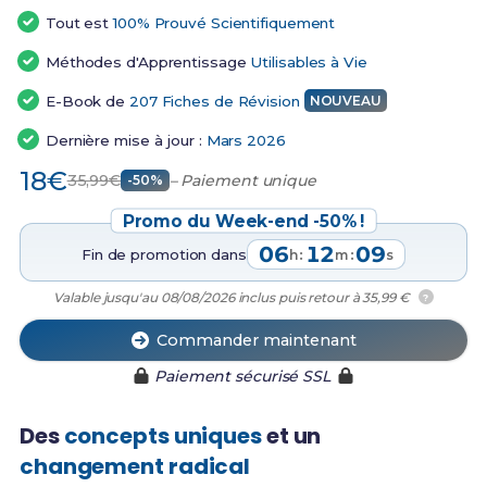
Tout est
100% Prouvé Scientifiquement
Méthodes d'Apprentissage
Utilisables à Vie
E-Book de
207 Fiches de Révision
NOUVEAU
Dernière mise à jour :
Mars 2026
18€
35,99€
– Paiement unique
-50%
Promo du Week-end -50% !
06
12
08
Fin de promotion dans
:
:
h
m
s
Valable jusqu'au 08/08/2026 inclus puis retour à 35,99 €
?
Commander maintenant
Paiement sécurisé SSL
Des
concepts uniques
et un
changement radical