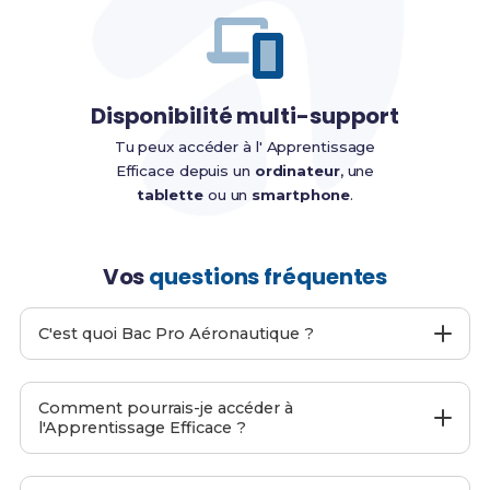
Disponibilité multi-support
Tu peux accéder à l' Apprentissage
Efficace depuis un
ordinateur
, une
tablette
ou un
smartphone
.
Vos
questions fréquentes
C'est quoi Bac Pro Aéronautique ?
Bac Pro Aéronautique
est un site web proposant
Apprentissage Efficace
pour le
Bac Pro
Comment pourrais-je accéder à
Aéronautique
afin de t'aider à préparer ton examen
l'Apprentissage Efficace ?
final.
C'est moi-même, Alexis et mon équipe qui l'avons
Pendant le passage de ta commande, entre ton